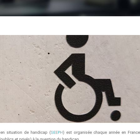
n situation de handicap (
SEEPH
) est organisée chaque année en Franc
 (publics et privés) à la question du handicap