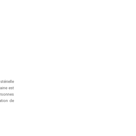
stérielle
aine est
rsonnes
ation de