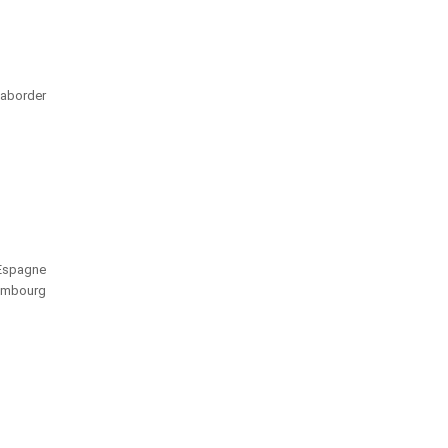
’aborder
’Espagne
xembourg