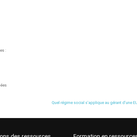
es :
nées
Quel régime social s’applique au gérant d’une E
ions des ressources
Formation en ressource