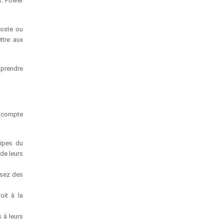
s. Power
poste ou
ttre aux
 prendre
n compte
cipes du
de leurs
isez des
oit à la
 à leurs