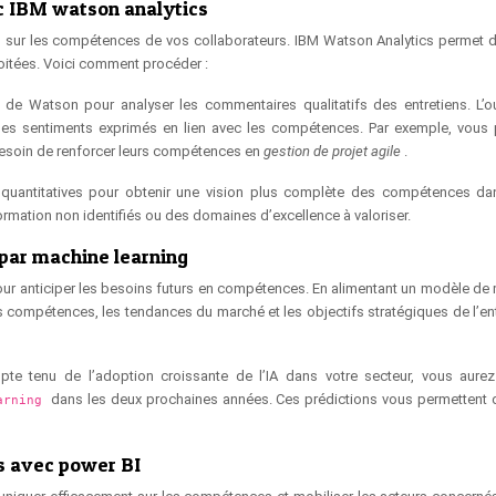
c IBM watson analytics
s sur les compétences de vos collaborateurs. IBM Watson Analytics permet d’
oitées. Voici comment procéder :
l de Watson pour analyser les commentaires qualitatifs des entretiens. L’ou
 des sentiments exprimés en lien avec les compétences. Par exemple, vous 
besoin de renforcer leurs compétences en
gestion de projet agile
.
s quantitatives pour obtenir une vision plus complète des compétences da
ormation non identifiés ou des domaines d’excellence à valoriser.
par machine learning
pour anticiper les besoins futurs en compétences. En alimentant un modèle de
s compétences, les tendances du marché et les objectifs stratégiques de l’ent
pte tenu de l’adoption croissante de l’IA dans votre secteur, vous aure
dans les deux prochaines années. Ces prédictions vous permettent d
arning
s avec power BI