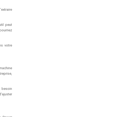
extraire
til peut
pourriez
ns votre
 machine
reprise,
z besoin
’ajuster