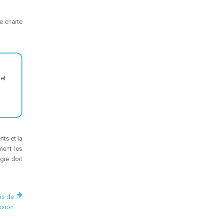
ne charte
 et
nts et la
ment les
gie doit
is de
ssion