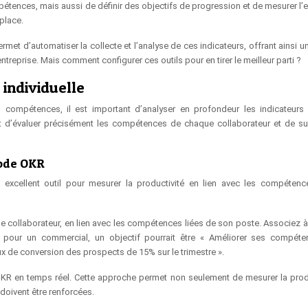
étences, mais aussi de définir des objectifs de progression et de mesurer l’ef
place.
rmet d’automatiser la collecte et l’analyse de ces indicateurs, offrant ainsi u
treprise. Mais comment configurer ces outils pour en tirer le meilleur parti ?
individuelle
s compétences, il est important d’analyser en profondeur les indicateurs
t d’évaluer précisément les compétences de chaque collaborateur et de sui
hode OKR
xcellent outil pour mesurer la productivité en lien avec les compétenc
ue collaborateur, en lien avec les compétences liées de son poste. Associez 
le, pour un commercial, un objectif pourrait être « Améliorer ses compét
ux de conversion des prospects de 15% sur le trimestre ».
 OKR en temps réel. Cette approche permet non seulement de mesurer la produ
doivent être renforcées.