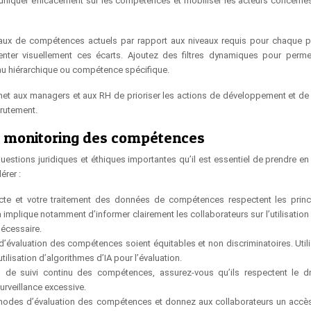
uniquer efficacement sur les compétences et mobiliser les acteurs concerné
veaux de compétences actuels par rapport aux niveaux requis pour chaque 
enter visuellement ces écarts. Ajoutez des filtres dynamiques pour perme
eau hiérarchique ou compétence spécifique.
met aux managers et aux RH de prioriser les actions de développement et de
crutement.
du monitoring des compétences
uestions juridiques et éthiques importantes qu’il est essentiel de prendre e
érer :
cte et votre traitement des données de compétences respectent les prin
implique notamment d’informer clairement les collaborateurs sur l’utilisation 
nécessaire.
d’évaluation des compétences soient équitables et non discriminatoires. Util
utilisation d’algorithmes d’IA pour l’évaluation.
s de suivi continu des compétences, assurez-vous qu’ils respectent le dr
urveillance excessive.
odes d’évaluation des compétences et donnez aux collaborateurs un accès