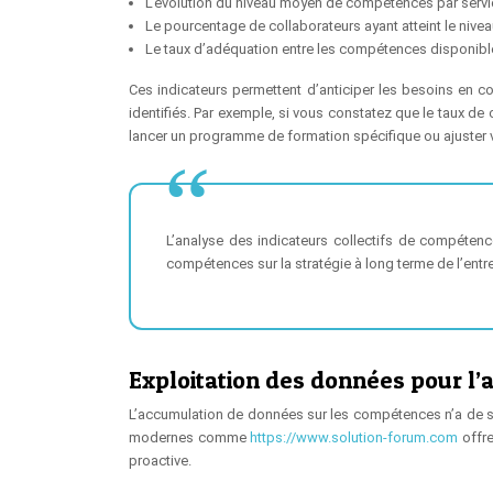
L’évolution du niveau moyen de compétences par servi
Le pourcentage de collaborateurs ayant atteint le nivea
Le taux d’adéquation entre les compétences disponibles
Ces indicateurs permettent d’anticiper les besoins en 
identifiés. Par exemple, si vous constatez que le taux 
lancer un programme de formation spécifique ou ajuster v
L’analyse des indicateurs collectifs de compétenc
compétences sur la stratégie à long terme de l’entre
Exploitation des données pour l
L’accumulation de données sur les compétences n’a de s
modernes comme
https://www.solution-forum.com
offre
proactive.