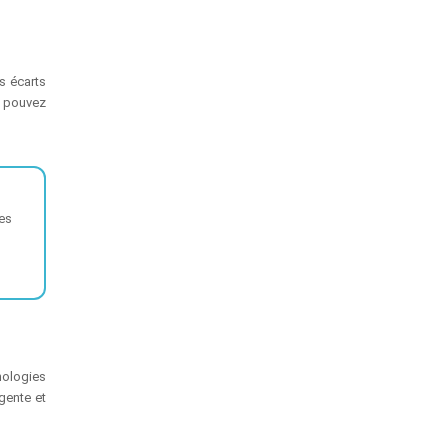
s écarts
s pouvez
es
nologies
gente et