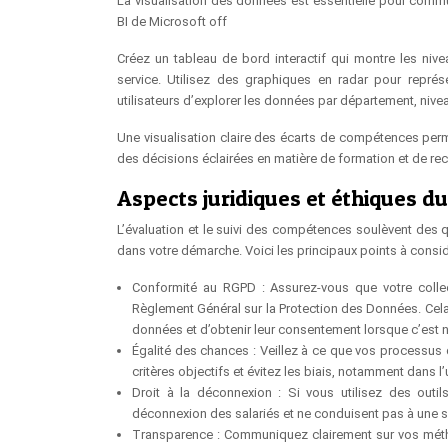
La visualisation des données est essentielle pour comm
BI de Microsoft off
Créez un tableau de bord interactif qui montre les ni
service. Utilisez des graphiques en radar pour représ
utilisateurs d’explorer les données par département, niv
Une visualisation claire des écarts de compétences per
des décisions éclairées en matière de formation et de re
Aspects juridiques et éthiques 
L’évaluation et le suivi des compétences soulèvent des q
dans votre démarche. Voici les principaux points à consid
Conformité au RGPD : Assurez-vous que votre colle
Règlement Général sur la Protection des Données. Cela 
données et d’obtenir leur consentement lorsque c’est 
Égalité des chances : Veillez à ce que vos processus 
critères objectifs et évitez les biais, notamment dans l’
Droit à la déconnexion : Si vous utilisez des outil
déconnexion des salariés et ne conduisent pas à une s
Transparence : Communiquez clairement sur vos méth