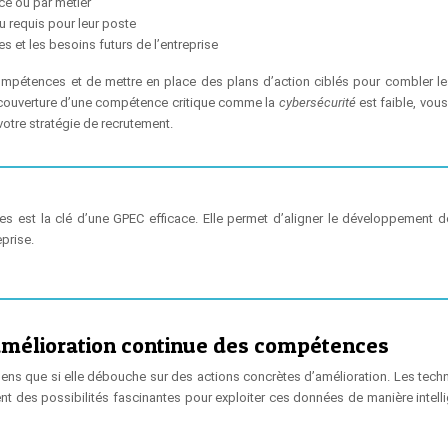
ce ou par métier
u requis pour leur poste
 et les besoins futurs de l’entreprise
compétences et de mettre en place des plans d’action ciblés pour combler le
de couverture d’une compétence critique comme la
cybersécurité
est faible, vou
otre stratégie de recrutement.
es est la clé d’une GPEC efficace. Elle permet d’aligner le développement d
prise.
’amélioration continue des compétences
ens que si elle débouche sur des actions concrètes d’amélioration. Les tech
nt des possibilités fascinantes pour exploiter ces données de manière intelli