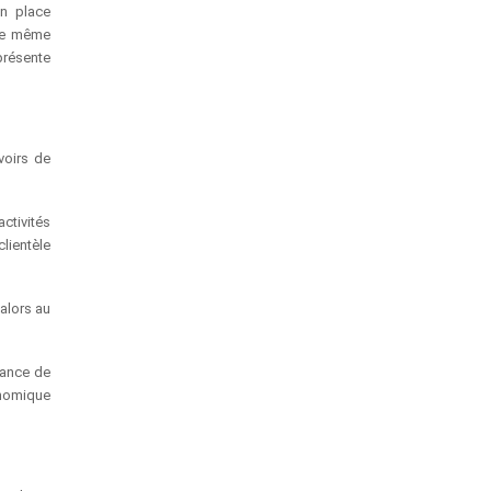
en place
une même
présente
voirs de
ctivités
lientèle
 alors au
sance de
nomique