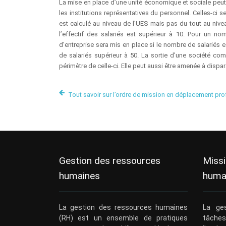
La mise en place d’une unité économique et sociale peut 
les institutions représentatives du personnel. Celles-ci
est calculé au niveau de l’UES mais pas du tout au nive
l’effectif des salariés est supérieur à 10. Pour un no
d’entreprise sera mis en place si le nombre de salariés 
de salariés supérieur à 50. La sortie d’une société co
périmètre de celle-ci. Elle peut aussi être amenée à dispa
Tout savoir sur l’ordre de mission en déplacement pro
Gestion des ressources
Miss
humaines
huma
La gestion des ressources humaines
La ges
(RH) est un ensemble de pratiques
tâche