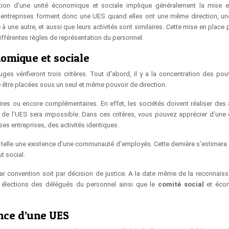
ation d’une unité économique et sociale implique généralement la mise 
s entreprises forment donc une UES quand elles ont une même direction, 
une autre, et aussi que leurs activités sont similaires. Cette mise en place 
fférentes règles de représentation du personnel.
omique et sociale
ges vérifieront trois critères. Tout d’abord, il y a la concentration des pou
e être placées sous un seul et même pouvoir de direction.
aires ou encore complémentaires. En effet, les sociétés doivent réaliser des a
 de l’UES sera impossible. Dans ces critères, vous pouvez apprécier d’une c
ses entreprises, des activités identiques.
éfinie telle une existence d’une communauté d’employés. Cette dernière s’estimera
ut social.
par convention soit par décision de justice. A la date même de la reconnais
es élections des délégués du personnel ainsi que le
comité social
et éco
nce d’une UES