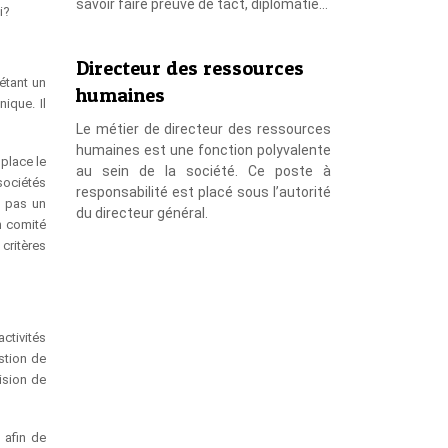
savoir faire preuve de tact, diplomatie…
i?
Directeur des ressources
étant un
humaines
ique. Il
Le métier de directeur des ressources
humaines est une fonction polyvalente
 place le
au sein de la société. Ce poste à
sociétés
responsabilité est placé sous l’autorité
n pas un
du directeur général.
n comité
critères
ctivités
estion de
ision de
s afin de