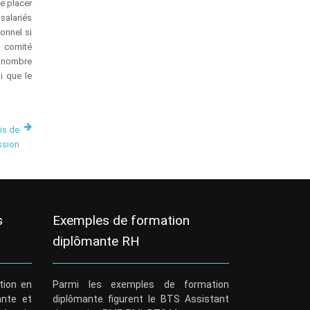
e placer
salariés
onnel si
n comité
e nombre
i que le
is de
ssion
s
Exemples de formation
diplômante RH
tion en
Parmi les exemples de formation
ante et
diplômante figurent le BTS Assistant