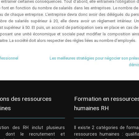
entrainer certaines conséquences. Tout d’abord, elle entrainera l’obligation d
 se font en fonction du nombre de salariés dans les entreprises. Le nombre de 
au de chaque entreprise. L’entreprise devra donc avoir des délégués du pers
mbre de salariés supérieur à 20, elle devra avoir un règlement intérieur. U
est supérieur à 50. Et puis, un accord de participation sera en place en cas d
mposant une unité économique et sociale peut modifier la composition ains
raitre. La société doit alors respecter des règles liées au nombre d’employés.
fessionnel
Les meilleures stratégies pour négocier son préav
démi
ions des ressources
Formation en ressource
ines
humaines RH
tion des RH inclut plusieurs
Il existe 2 catégories de forma
s dont le recrutement et
ressources humaines : qualifi