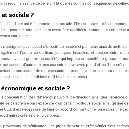
r la reconnaissance de celle-ci ? Et quelles sont les conséquences de celle-c
et sociale ?
généralisée d’une unité économique et sociale. Elle est souvent décrite comme 
liens assez étroits qu’elles peuvent être qualifiées comme une entreprise un
verses entreprises.
es n’atteignent pas le seuil d’effectif demandés et permettre ainsi de mettre en
galement l’existence de liens juridiques, financiers et sociaux entre des 
confondue avec le groupe de sociétés qui impose un comité de groupe et no
permet aussi e d’autres termes aux entreprises avec peu d’effectif de créer u
tant la nomination de représentants du personnel. Il existe alors quelques 
cessite certaines conditions qu’il faut bien respecter.
 économique et sociale ?
a concentration des différents pouvoirs de direction ainsi que l’exercice d’a
le se caractérise par l’existence d’un certain politique social ainsi qu’une g
e UES, il est nécessaire de faire un accord conventionnel ou encore une déc
ct d’autres critères bien plus précis.
n processus de vérification. Les juges doivent en effet vérifier trois critère