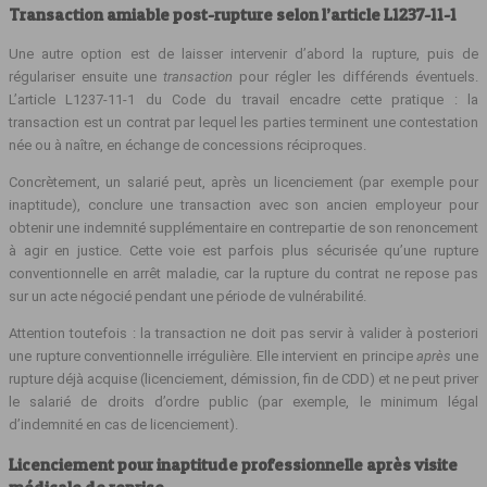
Transaction amiable post-rupture selon l’article L1237-11-1
Une autre option est de laisser intervenir d’abord la rupture, puis de
régulariser ensuite une
transaction
pour régler les différends éventuels.
L’article L1237‑11‑1 du Code du travail encadre cette pratique : la
transaction est un contrat par lequel les parties terminent une contestation
née ou à naître, en échange de concessions réciproques.
Concrètement, un salarié peut, après un licenciement (par exemple pour
inaptitude), conclure une transaction avec son ancien employeur pour
obtenir une indemnité supplémentaire en contrepartie de son renoncement
à agir en justice. Cette voie est parfois plus sécurisée qu’une rupture
conventionnelle en arrêt maladie, car la rupture du contrat ne repose pas
sur un acte négocié pendant une période de vulnérabilité.
Attention toutefois : la transaction ne doit pas servir à valider à posteriori
une rupture conventionnelle irrégulière. Elle intervient en principe
après
une
rupture déjà acquise (licenciement, démission, fin de CDD) et ne peut priver
le salarié de droits d’ordre public (par exemple, le minimum légal
d’indemnité en cas de licenciement).
Licenciement pour inaptitude professionnelle après visite