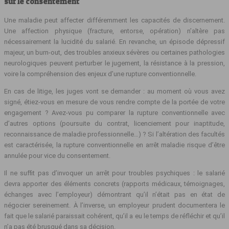
sur le consentement
Une maladie peut affecter différemment les capacités de discernement.
Une affection physique (fracture, entorse, opération) n’altère pas
nécessairement la lucidité du salarié. En revanche, un épisode dépressif
majeur, un burn-out, des troubles anxieux sévères ou certaines pathologies
neurologiques peuvent perturber le jugement, la résistance à la pression,
voire la compréhension des enjeux d’une rupture conventionnelle.
En cas de litige, les juges vont se demander : au moment où vous avez
signé, étiez‑vous en mesure de vous rendre compte de la portée de votre
engagement ? Avez-vous pu comparer la rupture conventionnelle avec
d’autres options (poursuite du contrat, licenciement pour inaptitude,
reconnaissance de maladie professionnelle…) ? Si l’altération des facultés
est caractérisée, la rupture conventionnelle en arrêt maladie risque d’être
annulée pour vice du consentement.
Il ne suffit pas d’invoquer un arrêt pour troubles psychiques : le salarié
devra apporter des éléments concrets (rapports médicaux, témoignages,
échanges avec l’employeur) démontrant qu’il n’était pas en état de
négocier sereinement. À l’inverse, un employeur prudent documentera le
fait que le salarié paraissait cohérent, qu’il a eu le temps de réfléchir et qu’il
n’a pas été brusqué dans sa décision.