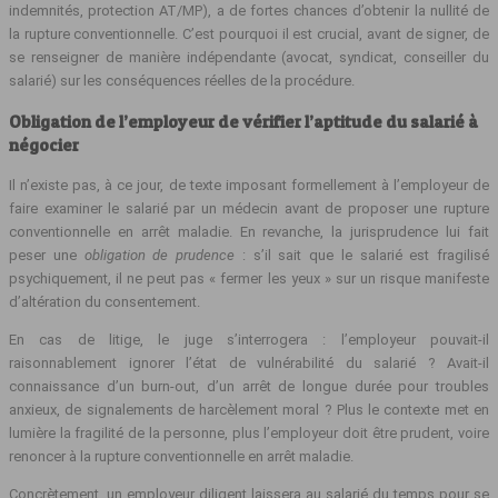
indemnités, protection AT/MP), a de fortes chances d’obtenir la nullité de
la rupture conventionnelle. C’est pourquoi il est crucial, avant de signer, de
se renseigner de manière indépendante (avocat, syndicat, conseiller du
salarié) sur les conséquences réelles de la procédure.
Obligation de l’employeur de vérifier l’aptitude du salarié à
négocier
Il n’existe pas, à ce jour, de texte imposant formellement à l’employeur de
faire examiner le salarié par un médecin avant de proposer une rupture
conventionnelle en arrêt maladie. En revanche, la jurisprudence lui fait
peser une
obligation de prudence
: s’il sait que le salarié est fragilisé
psychiquement, il ne peut pas « fermer les yeux » sur un risque manifeste
d’altération du consentement.
En cas de litige, le juge s’interrogera : l’employeur pouvait‑il
raisonnablement ignorer l’état de vulnérabilité du salarié ? Avait‑il
connaissance d’un burn-out, d’un arrêt de longue durée pour troubles
anxieux, de signalements de harcèlement moral ? Plus le contexte met en
lumière la fragilité de la personne, plus l’employeur doit être prudent, voire
renoncer à la rupture conventionnelle en arrêt maladie.
Concrètement, un employeur diligent laissera au salarié du temps pour se