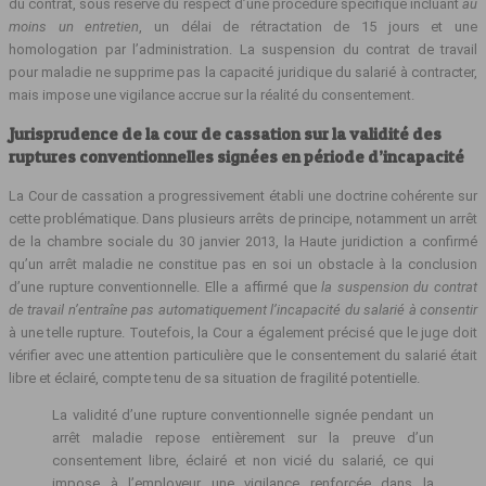
du contrat, sous réserve du respect d’une procédure spécifique incluant
au
moins un entretien
, un délai de rétractation de 15 jours et une
homologation par l’administration. La suspension du contrat de travail
pour maladie ne supprime pas la capacité juridique du salarié à contracter,
mais impose une vigilance accrue sur la réalité du consentement.
Jurisprudence de la cour de cassation sur la validité des
ruptures conventionnelles signées en période d’incapacité
La Cour de cassation a progressivement établi une doctrine cohérente sur
cette problématique. Dans plusieurs arrêts de principe, notamment un arrêt
de la chambre sociale du 30 janvier 2013, la Haute juridiction a confirmé
qu’un arrêt maladie ne constitue pas en soi un obstacle à la conclusion
d’une rupture conventionnelle. Elle a affirmé que
la suspension du contrat
de travail n’entraîne pas automatiquement l’incapacité du salarié à consentir
à une telle rupture. Toutefois, la Cour a également précisé que le juge doit
vérifier avec une attention particulière que le consentement du salarié était
libre et éclairé, compte tenu de sa situation de fragilité potentielle.
La validité d’une rupture conventionnelle signée pendant un
arrêt maladie repose entièrement sur la preuve d’un
consentement libre, éclairé et non vicié du salarié, ce qui
impose à l’employeur une vigilance renforcée dans la