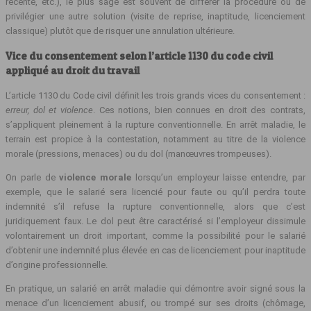
récente, etc.), le plus sage est souvent de différer la procédure ou de
privilégier une autre solution (visite de reprise, inaptitude, licenciement
classique) plutôt que de risquer une annulation ultérieure.
Vice du consentement selon l’article 1130 du code civil
appliqué au droit du travail
L’article 1130 du Code civil définit les trois grands vices du consentement :
erreur, dol et violence
. Ces notions, bien connues en droit des contrats,
s’appliquent pleinement à la rupture conventionnelle. En arrêt maladie, le
terrain est propice à la contestation, notamment au titre de la violence
morale (pressions, menaces) ou du dol (manœuvres trompeuses).
On parle de
violence morale
lorsqu’un employeur laisse entendre, par
exemple, que le salarié sera licencié pour faute ou qu’il perdra toute
indemnité s’il refuse la rupture conventionnelle, alors que c’est
juridiquement faux. Le dol peut être caractérisé si l’employeur dissimule
volontairement un droit important, comme la possibilité pour le salarié
d’obtenir une indemnité plus élevée en cas de licenciement pour inaptitude
d’origine professionnelle.
En pratique, un salarié en arrêt maladie qui démontre avoir signé sous la
menace d’un licenciement abusif, ou trompé sur ses droits (chômage,