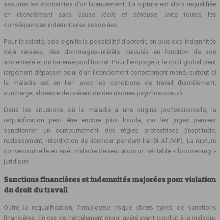
assumer les contraintes d’un licenciement. La rupture est alors requalifiée
en
licenciement sans cause réelle et sérieuse
, avec toutes les
conséquences indemnitaires associées.
Pour le salarié, cela signifie la possibilité d’obtenir, en plus des indemnités
déjà versées, des dommages‑intérêts calculés en fonction de son
ancienneté et du barème prud’homal. Pour l’employeur, le coût global peut
largement dépasser celui d’un licenciement correctement mené, surtout si
la maladie est en lien avec les conditions de travail (harcèlement,
surcharge, absence de prévention des risques psychosociaux).
Dans les situations où la maladie a une origine professionnelle, la
requalification peut être encore plus lourde, car les juges peuvent
sanctionner un contournement des règles protectrices (inaptitude,
reclassement, interdiction de licencier pendant l’arrêt AT/MP). La rupture
conventionnelle en arrêt maladie devient alors un véritable « boomerang »
juridique.
Sanctions financières et indemnités majorées pour violation
du droit du travail
Outre la requalification, l’employeur risque divers types de sanctions
financières. En cas de harcèlement moral avéré ayant conduit à la maladie,