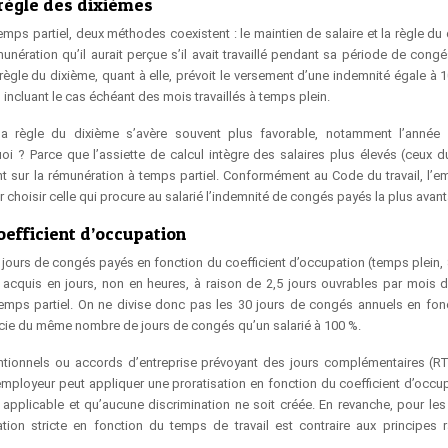
règle des dixièmes
s partiel, deux méthodes coexistent : le maintien de salaire et la règle du 
unération qu’il aurait perçue s’il avait travaillé pendant sa période de congé
ègle du dixième, quant à elle, prévoit le versement d’une indemnité égale à 
 incluant le cas échéant des mois travaillés à temps plein.
a règle du dixième s’avère souvent plus favorable, notamment l’année 
oi ? Parce que l’assiette de calcul intègre des salaires plus élevés (ceux 
nt sur la rémunération à temps partiel. Conformément au Code du travail, l’e
hoisir celle qui procure au salarié l’indemnité de congés payés la plus avan
coefficient d’occupation
s jours de congés payés en fonction du coefficient d’occupation (temps plein, 
 acquis en jours, non en heures, à raison de 2,5 jours ouvrables par mois de
à temps partiel. On ne divise donc pas les 30 jours de congés annuels en fon
ficie du même nombre de jours de congés qu’un salarié à 100 %.
ntionnels ou accords d’entreprise prévoyant des jours complémentaires (RT
’employeur peut appliquer une proratisation en fonction du coefficient d’occup
 applicable et qu’aucune discrimination ne soit créée. En revanche, pour le
tion stricte en fonction du temps de travail est contraire aux principes 