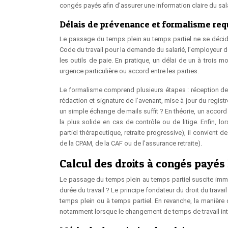
congés payés afin d’assurer une information claire du sala
Délais de prévenance et formalisme requ
Le passage du temps plein au temps partiel ne se décide
Code du travail pour la demande du salarié, l’employeur do
les outils de paie. En pratique, un délai de un à trois 
urgence particulière ou accord entre les parties.
Le formalisme comprend plusieurs étapes : réception de l
rédaction et signature de l’avenant, mise à jour du regi
un simple échange de mails suffit ? En théorie, un accord
la plus solide en cas de contrôle ou de litige. Enfin, l
partiel thérapeutique, retraite progressive), il convien
de la CPAM, de la CAF ou de l’assurance retraite).
Calcul des droits à congés payés 
Le passage du temps plein au temps partiel suscite imm
durée du travail ? Le principe fondateur du droit du travai
temps plein ou à temps partiel. En revanche, la manière 
notamment lorsque le changement de temps de travail inte