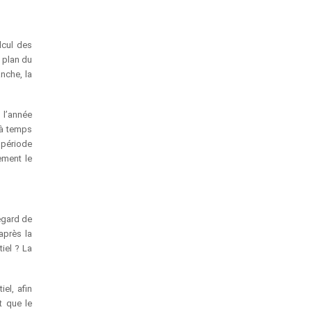
lcul des
e plan du
nche, la
 l’année
 à temps
 période
ement le
égard de
après la
iel ? La
el, afin
t que le