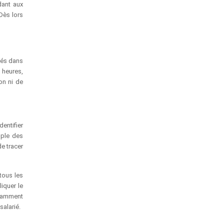
dant aux
Dès lors
gés dans
n heures,
on ni de
entifier
mple des
e tracer
tous les
iquer le
otamment
salarié.