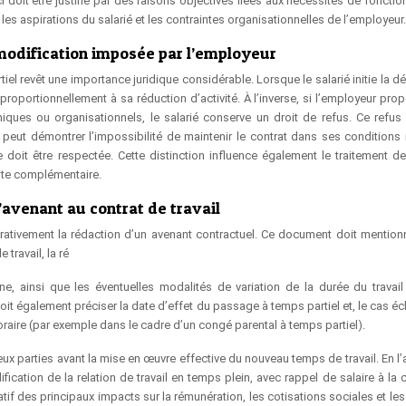
ci doit être justifié par des raisons objectives liées aux nécessités de fonct
e les aspirations du salarié et les contraintes organisationnelles de l’employeur.
 modification imposée par l’employeur
el revêt une importance juridique considérable. Lorsque le salarié initie la d
proportionnellement à sa réduction d’activité. À l’inverse, si l’employeur pro
ques ou organisationnels, le salarié conserve un droit de refus. Ce refus
 peut démontrer l’impossibilité de maintenir le contrat dans ses conditions in
oit être respectée. Cette distinction influence également le traitement de
ite complémentaire.
’avenant au contrat de travail
rativement la rédaction d’un avenant contractuel. Ce document doit mention
travail, la ré
ine, ainsi que les éventuelles modalités de variation de la durée du travail
it également préciser la date d’effet du passage à temps partiel et, le cas éc
oraire (par exemple dans le cadre d’un congé parental à temps partiel).
 deux parties avant la mise en œuvre effective du nouveau temps de travail. En 
ication de la relation de travail en temps plein, avec rappel de salaire à la cl
if des principaux impacts sur la rémunération, les cotisations sociales et les