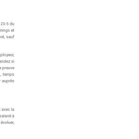
123-5 du
nnings et
vé, sauf
ployeur,
andez si
la preuve
l, temps
r auprès
 avec la
salarié à
évoluer,