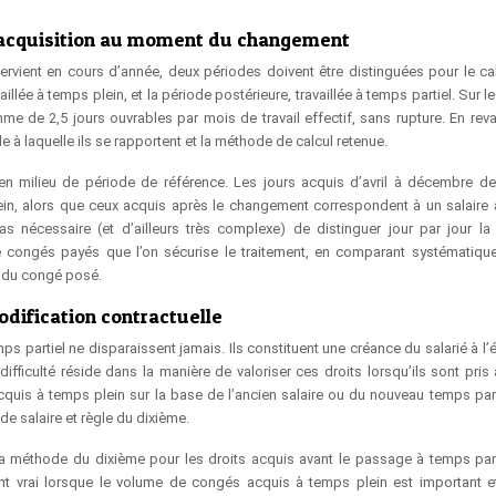
d’acquisition au moment du changement
ervient en cours d’année, deux périodes doivent être distinguées pour le ca
llée à temps plein, et la période postérieure, travaillée à temps partiel. Sur l
hme de 2,5 jours ouvrables par mois de travail effectif, sans rupture. En reva
e à laquelle ils se rapportent et la méthode de calcul retenue.
en milieu de période de référence. Les jours acquis d’avril à décembre de
plein, alors que ceux acquis après le changement correspondent à un salaire
s nécessaire (et d’ailleurs très complexe) de distinguer jour par jour la
de congés payés que l’on sécurise le traitement, en comparant systématiqu
e du congé posé.
odification contractuelle
s partiel ne disparaissent jamais. Ils constituent une créance du salarié à l’
ifficulté réside dans la manière de valoriser ces droits lorsqu’ils sont pris 
cquis à temps plein sur la base de l’ancien salaire ou du nouveau temps part
e salaire et règle du dixième.
la méthode du dixième pour les droits acquis avant le passage à temps parti
ement vrai lorsque le volume de congés acquis à temps plein est important e