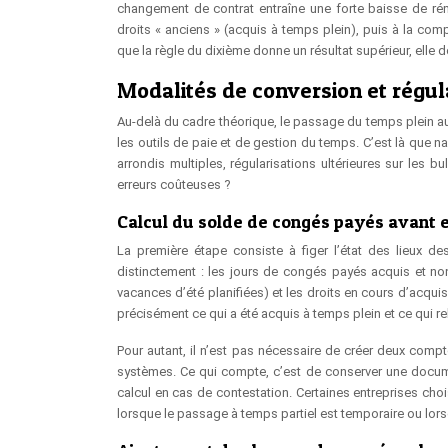
changement de contrat entraîne une forte baisse de rém
droits « anciens » (acquis à temps plein), puis à la com
que la règle du dixième donne un résultat supérieur, elle do
Modalités de conversion et régu
Au-delà du cadre théorique, le passage du temps plein au
les outils de paie et de gestion du temps. C’est là que na
arrondis multiples, régularisations ultérieures sur les 
erreurs coûteuses ?
Calcul du solde de congés payés avant e
La première étape consiste à figer l’état des lieux de
distinctement : les jours de congés payés acquis et no
vacances d’été planifiées) et les droits en cours d’acqu
précisément ce qui a été acquis à temps plein et ce qui re
Pour autant, il n’est pas nécessaire de créer deux comp
systèmes. Ce qui compte, c’est de conserver une documen
calcul en cas de contestation. Certaines entreprises ch
lorsque le passage à temps partiel est temporaire ou lorsq