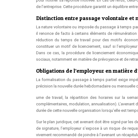
pour notifier sa réponse motivée. En cas de refus, celui-
de l’entreprise. Cette procédure garantit un équilibre entr
Distinction entre passage volontaire et
La nature volontaire ou imposée du passage à temps parti
il renonce de facto à certains éléments de rémunération 
réduction du temps de travail pour des motifs économi
constituer un motif de licenciement, sauf si l’employeur
Dans ce cas, la procédure de licenciement économique d
sociaux, notamment en matière de prévoyance et de retra
Obligations de l’employeur en matière d
La formalisation du passage à temps partiel exige impé
précision la nouvelle durée hebdomadaire ou mensuelle de 
ume de travail, la répartition des horaires sur la sema
complémentaires, modulation, annualisation). L’avenant do
durée de cette nouvelle organisation lorsqu’elle est temp
Sur le plan juridique, cet avenant doit être signé par les
de signature, l’employeur s’expose à un risque de requalif
vivement recommandé de joindre à l’avenant un récapitulat