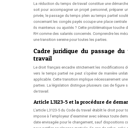
La réduction du temps de travail constitue une démarch
soit pour accompagner un projet personnel, préparer une 
privée, le passage du temps plein au temps partiel soulèv
concernant les congés payés occupe une place centrale : 
ils maintenus ou ajustés ? Cette problématique touche di
RH comme des salariés concernés. Comprendre les mécani
une transition sereine pour toutes les parties.
Cadre juridique du passage du 
travail
Le droit français encadre strictement les modifications d
vers le temps partiel ne peut s’opérer de manière unilat
applicable. Cette transition implique nécessairement une 
parties. La législation distingue plusieurs cas de figure
de travail.
Article L3123-5 et la procédure de dema
L’article L3123-5 du Code du travail établit le droit pour 
impose à l’employeur d’examiner avec sérieux toute deman
date envisagée pour le changement, sauf dispositions co