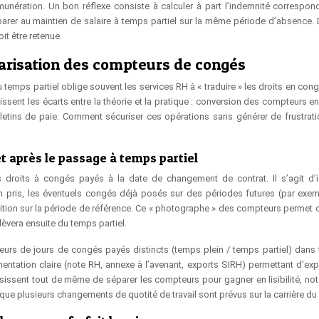
unération. Un bon réflexe consiste à calculer à part l’indemnité correspon
parer au maintien de salaire à temps partiel sur la même période d’absence. 
it être retenue.
larisation des compteurs de congés
 temps partiel oblige souvent les services RH à « traduire » les droits en con
issent les écarts entre la théorie et la pratique : conversion des compteurs e
bulletins de paie. Comment sécuriser ces opérations sans générer de frustrati
t après le passage à temps partiel
s droits à congés payés à la date de changement de contrat. Il s’agit d’id
n pris, les éventuels congés déjà posés sur des périodes futures (par exe
isition sur la période de référence. Ce « photographe » des compteurs permet d
lèvera ensuite du temps partiel.
teurs de jours de congés payés distincts (temps plein / temps partiel) dans 
tation claire (note RH, annexe à l’avenant, exports SIRH) permettant d’expl
oisissent tout de même de séparer les compteurs pour gagner en lisibilité, n
ue plusieurs changements de quotité de travail sont prévus sur la carrière du 