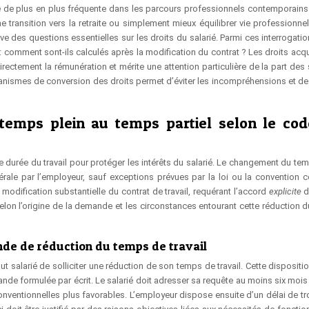
e de plus en plus fréquente dans les parcours professionnels contemporains
transition vers la retraite ou simplement mieux équilibrer vie professionnell
e des questions essentielles sur les droits du salarié. Parmi ces interrogatio
comment sont-ils calculés après la modification du contrat ? Les droits acqu
rectement la rémunération et mérite une attention particulière de la part des 
smes de conversion des droits permet d’éviter les incompréhensions et de 
temps plein au temps partiel selon le co
e durée du travail pour protéger les intérêts du salarié. Le changement du tem
érale par l’employeur, sauf exceptions prévues par la loi ou la convention co
modification substantielle du contrat de travail, requérant l’accord
explicite
d
 selon l’origine de la demande et les circonstances entourant cette réduction 
nde de réduction du temps de travail
tout salarié de solliciter une réduction de son temps de travail. Cette dispositi
de formulée par écrit. Le salarié doit adresser sa requête au moins six mois 
nventionnelles plus favorables. L’employeur dispose ensuite d’un délai de tr