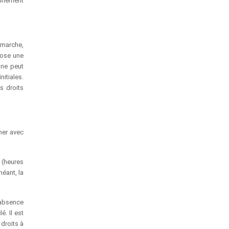
ionnement
émarche,
pose une
 ne peut
itiales.
s droits
ner avec
 (heures
héant, la
l’absence
é. Il est
 droits à