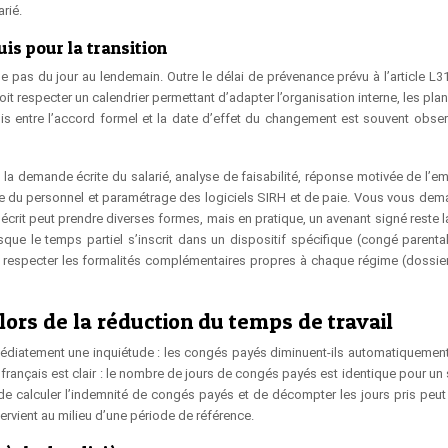
rié.
is pour la transition
 pas du jour au lendemain. Outre le délai de prévenance prévu à l’article L3
it respecter un calendrier permettant d’adapter l’organisation interne, les pla
mois entre l’accord formel et la date d’effet du changement est souvent obser
a demande écrite du salarié, analyse de faisabilité, réponse motivée de l’em
stre du personnel et paramétrage des logiciels SIRH et de paie. Vous vous dem
 écrit peut prendre diverses formes, mais en pratique, un avenant signé reste 
orsque le temps partiel s’inscrit dans un dispositif spécifique (congé parenta
t de respecter les formalités complémentaires propres à chaque régime (dossie
lors de la réduction du temps de travail
édiatement une inquiétude : les congés payés diminuent-ils automatiquement
l français est clair : le nombre de jours de congés payés est identique pour un 
de calculer l’indemnité de congés payés et de décompter les jours pris peut 
rvient au milieu d’une période de référence.