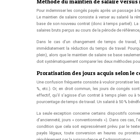
Méthode du maintien de salaire versus 
Pour indemniser les congés payés après un passage à temp
Le maintien de salaire consiste à verser au salarié la rém
base de son nouveau contrat (donc à temps partiel). La r
salaires bruts perçus au cours de la période de référence,
Dans le cas d’un changement de temps de travail, l
immédiatement la réduction du temps de travail. Pourqu
plein), alors que le maintien de salaire se base seuleme
doit systématiquement comparer les deux méthodes pour c
Proratisation des jours acquis selon le 
Une confusion fréquente consiste à vouloir proratiser le
%, etc.). Or, en droit commun, les jours de congés sont
effectif, qu’il s’agisse d’un contrat à temps plein ou 
pourcentage de temps de travail. Un salarié à 50 % béné
La seule exception concerne certains dispositifs conve
d’ancienneté, jours « conventionnels »). Dans ces cas, l
condition que cela soit expressément prévu par le texte
payés légaux, toute conversion en heures ou proratisa
régulièrement par la jurisprudence et l’administration.