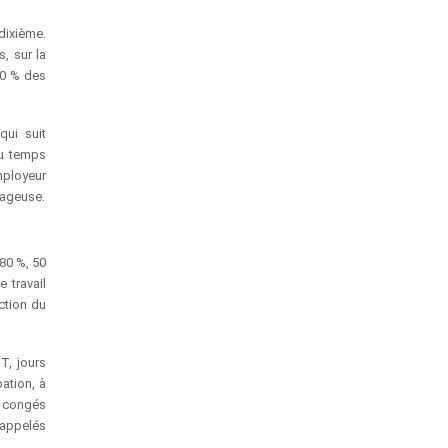
dixième.
s, sur la
10 % des
qui suit
du temps
mployeur
tageuse.
80 %, 50
 travail
ction du
T, jours
ation, à
s congés
rappelés