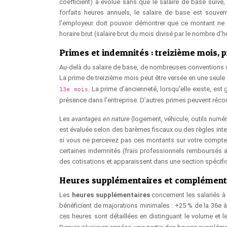
coefficient) a évolué sans que le salaire de base suive, 
forfaits heures annuels, le salaire de base est souve
l’employeur doit pouvoir démontrer que ce montant ne
horaire brut (salaire brut du mois divisé par le nombre d’he
Primes et indemnités : treizième mois, 
Au-delà du salaire de base, de nombreuses conventions c
La prime de treizième mois peut être versée en une seule
. La prime d’ancienneté, lorsqu’elle existe, e
13e mois
présence dans l’entreprise. D’autres primes peuvent récom
Les
avantages en nature
(logement, véhicule, outils numér
est évaluée selon des barèmes fiscaux ou des règles inte
si vous ne percevez pas ces montants sur votre compte. C
certaines indemnités (frais professionnels remboursés au
des cotisations et apparaissent dans une section spécifiq
Heures supplémentaires et complémentai
Les
heures supplémentaires
concernent les salariés à 
bénéficient de majorations minimales : +25 % de la 36e à l
ces heures sont détaillées en distinguant le volume et l