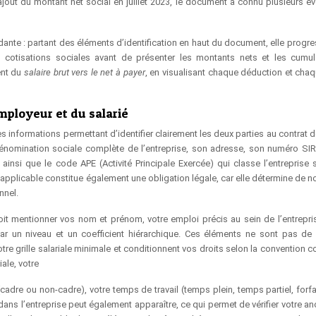
 l’ajout du montant net social en juillet 2023, le document a connu plusieurs é
ante : partant des éléments d’identification en haut du document, elle progre
s cotisations sociales avant de présenter les montants nets et les cumul
ent du
salaire brut vers le net à payer
, en visualisant chaque déduction et chaq
’employeur et du salarié
s informations permettant d’identifier clairement les deux parties au contrat de
dénomination sociale complète de l’entreprise, son adresse, son numéro SI
, ainsi que le code APE (Activité Principale Exercée) qui classe l’entreprise 
e applicable constitue également une obligation légale, car elle détermine de 
nnel.
 doit mentionner vos nom et prénom, votre emploi précis au sein de l’entrepris
par un niveau et un coefficient hiérarchique. Ces éléments ne sont pas de
tre grille salariale minimale et conditionnent vos droits selon la convention co
ale, votre
cadre ou non-cadre), votre temps de travail (temps plein, temps partiel, forfa
dans l’entreprise peut également apparaître, ce qui permet de vérifier votre a