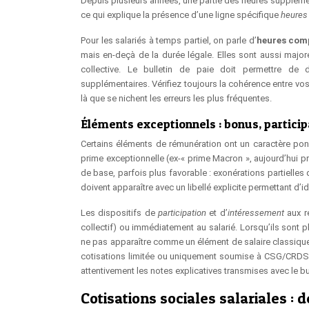
Depuis plusieurs années, une partie des heures supplémen
ce qui explique la présence d’une ligne spécifique
heures
Pour les salariés à temps partiel, on parle d’
heures com
mais en-deçà de la durée légale. Elles sont aussi major
collective. Le bulletin de paie doit permettre de 
supplémentaires. Vérifiez toujours la cohérence entre vos 
là que se nichent les erreurs les plus fréquentes.
Éléments exceptionnels : bonus, partici
Certains éléments de rémunération ont un caractère po
prime exceptionnelle (ex-« prime Macron », aujourd’hui pri
de base, parfois plus favorable : exonérations partielles d
doivent apparaître avec un libellé explicite permettant d’ide
Les dispositifs de
participation
et d’
intéressement
aux ré
collectif) ou immédiatement au salarié. Lorsqu’ils sont pl
ne pas apparaître comme un élément de salaire classique. L
cotisations limitée ou uniquement soumise à CSG/CRDS. 
attentivement les notes explicatives transmises avec le bull
Cotisations sociales salariales : 