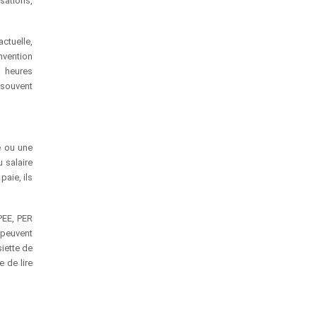
sations,
ctuelle,
nvention
t heures
t souvent
e ou une
u salaire
paie, ils
PEE, PER
t peuvent
siette de
 de lire