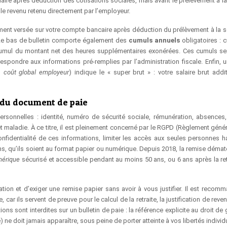
salaire après déduction des cotisations sociales, mais avant le prélèvement à l
 le revenu retenu directement par l’employeur.
ent versée sur votre compte bancaire après déduction du prélèvement à la s
Le bas de bulletin comporte également des
cumuls annuels
obligatoires : 
t cumul du montant net des heures supplémentaires exonérées. Ces cumuls se
respondre aux informations pré-remplies par l’administration fiscale. Enfin, u
u
coût global employeur
) indique le « super brut » : votre salaire brut addi
 du document de paie
sonnelles : identité, numéro de sécurité sociale, rémunération, absences,
 maladie. À ce titre, il est pleinement concerné par le RGPD (Règlement généra
nfidentialité de ces informations, limiter les accès aux seules personnes ha
ins, qu’ils soient au format papier ou numérique. Depuis 2018, la remise démat
mérique
sécurisé et accessible pendant au moins 50 ans, ou 6 ans après la ret
sation et d’exiger une remise papier sans avoir à vous justifier. Il est recom
 car ils servent de preuve pour le calcul de la retraite, la justification de reve
ons sont interdites sur un bulletin de paie : la référence explicite au droit de
 ne doit jamais apparaître, sous peine de porter atteinte à vos libertés individ