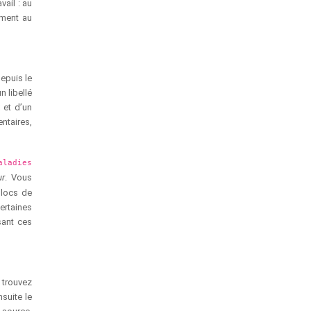
vail : au
ement au
depuis le
 libellé
 et d’un
ntaires,
ladies
ur
. Vous
blocs de
ertaines
sant ces
 trouvez
suite le