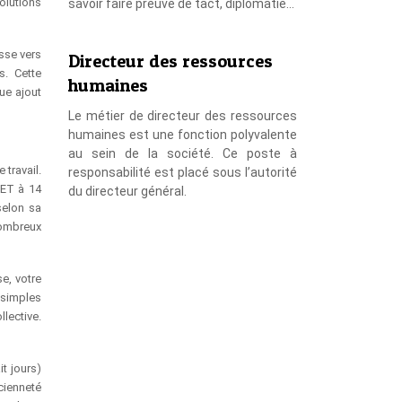
volutions
savoir faire preuve de tact, diplomatie…
sse vers
Directeur des ressources
s. Cette
humaines
ue ajout
Le métier de directeur des ressources
humaines est une fonction polyvalente
au sein de la société. Ce poste à
 travail.
responsabilité est placé sous l’autorité
RET à 14
du directeur général.
selon sa
nombreux
e, votre
 simples
llective.
it jours)
ncienneté