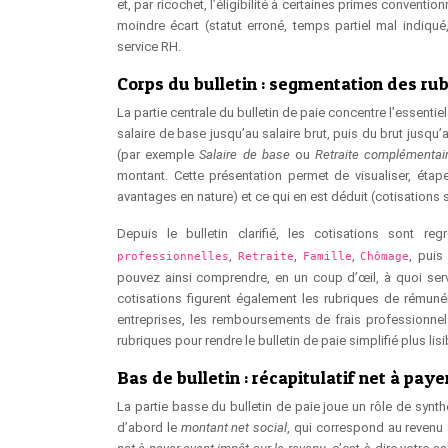
et, par ricochet, l’éligibilité à certaines primes conventi
moindre écart (statut erroné, temps partiel mal indiqu
service RH.
Corps du bulletin : segmentation des ru
La partie centrale du bulletin de paie concentre l’essentie
salaire de base jusqu’au salaire brut, puis du brut jusq
(par exemple
Salaire de base
ou
Retraite complémentai
montant. Cette présentation permet de visualiser, étap
avantages en nature) et ce qui en est déduit (cotisations 
Depuis le bulletin clarifié, les cotisations sont r
,
,
,
, puis
professionnelles
Retraite
Famille
Chômage
pouvez ainsi comprendre, en un coup d’œil, à quoi serv
cotisations figurent également les rubriques de rémuné
entreprises, les remboursements de frais professionnels
rubriques pour rendre le bulletin de paie simplifié plus lisi
Bas de bulletin : récapitulatif net à pay
La partie basse du bulletin de paie joue un rôle de synth
d’abord le
montant net social
, qui correspond au revenu 