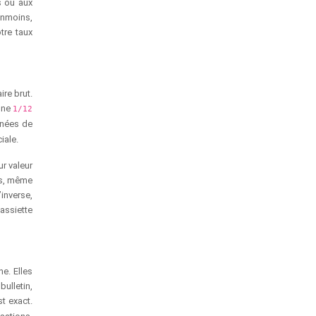
s ou aux
anmoins,
tre taux
ire brut.
igne
1/12
nnées de
iale.
ur valeur
es, même
inverse,
assiette
e. Elles
bulletin,
st exact.