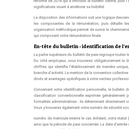
réforme de 2018 qui a introduit le bulletin clarifié, puis
significatives visant à améliorer sa lisibilité.
La disposition des informations suit une logique descend
les composantes de la rémunération, puis détaille le
organisation méthodique permet de suivre le cheminem
qui composent votre rémunération finale.
En-tête du bulletin : identification de l
La partie supérieure du bulletin de paie regroupe toutes le
Du côté employeur, vous trouverez obligatoirement la 
chiffres qui identifie l’établissement de manière unique
branche d’activité. La mention de la convention collectiv
droits et avantages spécifiques à votre secteur professio
Concernant votre identification personnelle, le bulletin
classification conventionnelle exprimée généralement 
formalités administratives : ils déterminent directement vo
Vous y trouverez également votre numéro de sécurité soci
numéro de matricule interne le cas échéant, votre statut (
ainsi que la période de paie concernée. La date d’entrée 