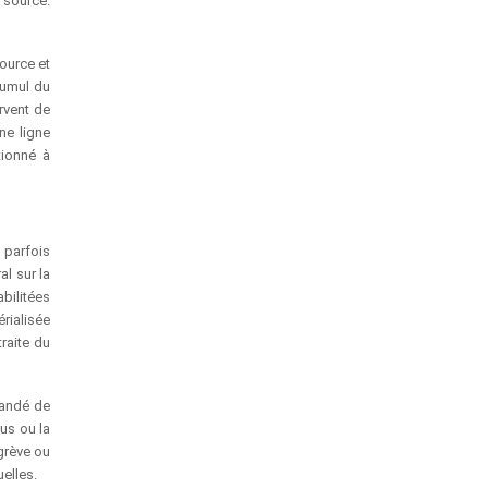
a source.
ource et
cumul du
rvent de
ne ligne
tionné à
 parfois
l sur la
bilitées
érialisée
raite du
mandé de
nus ou la
 grève ou
uelles.