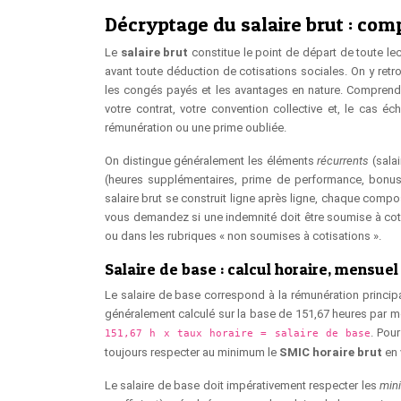
Décryptage du salaire brut : com
Le
salaire brut
constitue le point de départ de toute lec
avant toute déduction de cotisations sociales. On y retr
les congés payés et les avantages en nature. Comprendr
votre contrat, votre convention collective et, le cas éc
rémunération ou une prime oubliée.
On distingue généralement les éléments
récurrents
(sala
(heures supplémentaires, prime de performance, bonus
salaire brut se construit ligne après ligne, chaque comp
vous demandez si une indemnité doit être soumise à cotis
ou dans les rubriques « non soumises à cotisations ».
Salaire de base : calcul horaire, mensue
Le salaire de base correspond à la rémunération principal
généralement calculé sur la base de 151,67 heures par mo
. Pour
151,67 h x taux horaire = salaire de base
toujours respecter au minimum le
SMIC horaire brut
en 
Le salaire de base doit impérativement respecter les
min