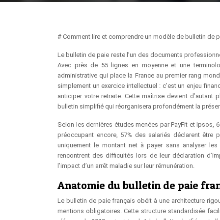
# Comment lire et comprendre un modèle de bulletin de p
Le bulletin de paie reste l’un des documents professionne
Avec près de 55 lignes en moyenne et une terminolo
administrative qui place la France au premier rang mondi
simplement un exercice intellectuel : c’est un enjeu finan
anticiper votre retraite. Cette maîtrise devient d’auta
bulletin simplifié qui réorganisera profondément la prése
Selon les dernières études menées par PayFit et Ipsos, 6
préoccupant encore, 57% des salariés déclarent être p
uniquement le montant net à payer sans analyser le
rencontrent des difficultés lors de leur déclaration d’i
l’impact d’un arrêt maladie sur leur rémunération.
Anatomie du bulletin de paie fran
Le bulletin de paie français obéit à une architecture rig
mentions obligatoires. Cette structure standardisée faci