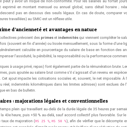
il peut y avoir un risque de non-conformité. Pour les salariés au forfait jour
nt exprimé en montant mensuel ou annuel global, sans détail horaire ; né
 descend pas en dessous des seuils légaux. En cas de doute, comparer vo
ures travaillées) au SMIC est un réflexe utile.
prime d’ancienneté et avantages en nature
ollectives prévoient des
primes
et
indemnités
qui viennent compléter le sala
 fois (souvent en fin d’année) ou lissée mensuellement, sous la forme d’une l
st généralement calculée en pourcentage du salaire de base en fonction des a
penser l’assiduité, la pénibilité, la responsabilité ou la performance commerc
iques à usage privé, repas) font également partie de la rémunération brute. Le
rnes, puis ajoutée au salaire brut comme s’il s’agissait d’un revenu en espèc
et ajout impacte les cotisations sociales et, souvent, le net imposable. À l’
 réel, indemnités kilométriques dans les limites admises) sont exclues de l’
ue en bas de bulletin.
res : majorations légales et conventionnelles
temps plein qui travaillent au-delà de la durée légale de 35 heures par semain
a 43e heure, puis +50 % au-delà, sauf accord collectif plus favorable. Sur le 
e taux de majoration (
,
), afin de vérifier que le décompte e
HS 25 %
HS 50 %