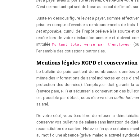
net à payer avant impôt sur le revenu
, c’est-à-dire votre 
C’est ce montant qui sert de base au calcul de l’impôt sur
Juste en dessous figure le
net à payer
, somme effectivem
prise en compte d’éventuels remboursements de frais. 
net imposable
, cumul de l’impôt prélevé à la source e
repère lors de votre déclaration annuelle et doivent cor
intitulée
(o
Montant total versé par l’employeur
l’ensemble des cotisations patronales.
Mentions légales RGPD et conservation
Le bulletin de paie contient de nombreuses données per
même des informations de santé indirectes en cas d’arrêt
protection des données). L’employeur doit garantir la co
(service paie, RH) et sécuriser la conservation des bullet
est possible par défaut, sous réserve d’un
coffre‑fort nu
salarié.
De votre côté, vous êtes libre de refuser la dématériali
conserver vos bulletins de salaire sans limitation de durée,
reconstitution de carrière. Notez enfin que certaines menti
au motif d’une absence (grève, maladie, activité syndicale)