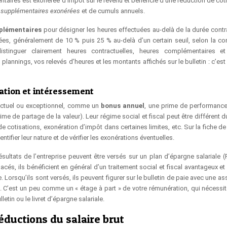
taires est exonérée d’impôt sur le revenu et bénéficie d’une réduction de coti
 supplémentaires exonérées
et de cumuls annuels.
plémentaires
pour désigner les heures effectuées au-delà de la durée contra
ées, généralement de 10 % puis 25 % au-delà d’un certain seuil, selon la co
distinguer clairement heures contractuelles, heures complémentaires e
plannings, vos relevés d’heures et les montants affichés sur le bulletin : c’es
pation et intéressement
nctuel ou exceptionnel, comme un
bonus annuel
, une prime de performanc
me de partage de la valeur). Leur régime social et fiscal peut être différent d
e cotisations, exonération d’impôt dans certaines limites, etc. Sur la fiche de 
ntifier leur nature et de vérifier les exonérations éventuelles.
sultats de l’entreprise peuvent être versés sur un plan d’épargne salariale (
acés, ils bénéficient en général d’un traitement social et fiscal avantageux e
orsqu’ils sont versés, ils peuvent figurer sur le bulletin de paie avec une as
C’est un peu comme un « étage à part » de votre rémunération, qui nécessite
etin ou le livret d’épargne salariale.
déductions du salaire brut