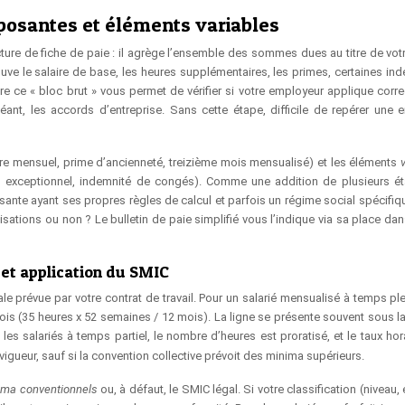
posantes et éléments variables
ture de fiche de paie : il agrège l’ensemble des sommes dues au titre de votre
ouve le salaire de base, les heures supplémentaires, les primes, certaines ind
e ce « bloc brut » vous permet de vérifier si votre employeur applique corr
héant, les accords d’entreprise. Sans cette étape, difficile de repérer une e
ire mensuel, prime d’ancienneté, treizième mois mensualisé) et les éléments
 exceptionnel, indemnité de congés). Comme une addition de plusieurs ét
osante ayant ses propres règles de calcul et parfois un régime social spécifiq
ations ou non ? Le bulletin de paie simplifié vous l’indique via sa place dans
l et application du SMIC
e prévue par votre contrat de travail. Pour un salarié mensualisé à temps plei
is (35 heures x 52 semaines / 12 mois). La ligne se présente souvent sous la
 les salariés à temps partiel, le nombre d’heures est proratisé, et le taux hor
vigueur, sauf si la convention collective prévoit des minima supérieurs.
ima conventionnels
ou, à défaut, le SMIC légal. Si votre classification (niveau,