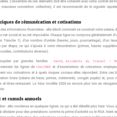
onnelles. L’ensemble de ces éléments doit être cohérent avec votre contrat de tra
é, mauvaise convention collective), il est recommandé de le signaler rapid
briques de rémunération et cotisations
l des informations financières : elle décrit comment se construit votre salaire, 
u’au net social et au net imposable. Chaque ligne se compose généralement d’un
re Tranche 1
), d’un nombre d’unités (heures, jours, pourcentage), d’un taux
e par étape, ce qui s’ajoute à votre rémunération (primes, heures suppléme
sociales, contributions diverses).
egroupées par grandes familles :
,
Santé
Accidents du travail / Ma
 viennent les lignes de
et d’
exonérations de cotisations employe
CSG/CRDS
ent vos cotisations et à quels risques sociaux elles répondent. Entre ces 
ration brute (salaire de base, primes, indemnités, congés payés) et, pour c
 et titres-restaurant. Le futur modèle 2026 ira encore plus loin en réorgani
ble.
er et cumuls annuels
èse : elle condense en quelques lignes ce qui a été détaillé plus haut. Vous y
à déclarer pour des prestations comme la prime d’activité ou le RSA. Vient en