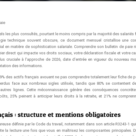
aie
ls les plus consultés, pourtant le moins compris par la majorité des salariés 
gie technique souvent obscure, ce document mensuel cristallise une co
al en matière de sophistication salariale. Comprendre son bulletin de paie n
cier direct qui impacte vos droits sociaux, votre déclaration fiscale et votre c
nt plus cruciale à l’approche de 2026, date d’entrée en vigueur du nouveau m
ntation des informations.
9% des actifs français avouent ne pas comprendre totalement leur fiche de pa
erdus face aux nombreux sigles utilisés, tandis que 80% se contentent de 
s autres lignes. Cette méconnaissance génère des conséquences concrèt
mpôts, 25% peinent à anticiper leurs droits à la retraite, et 21% ne compren
çais : structure et mentions obligatoires
oureuse définie par le Code du travail, notamment dans son article R3243-1 qui
lite la lecture une fois que vous en maîtrisez les composantes principales. D