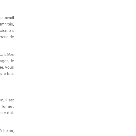
 travail
emnités,
ectement
rreur de
variables
ages, le
ue. Vous
 le brut
n, il est
 forme :
aire doit
 échelon,